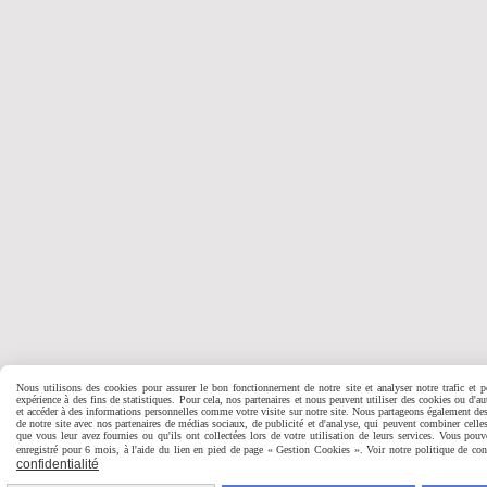
Nous utilisons des cookies pour assurer le bon fonctionnement de notre site et analyser notre trafic et p
expérience à des fins de statistiques. Pour cela, nos partenaires et nous peuvent utiliser des cookies ou d'a
et accéder à des informations personnelles comme votre visite sur notre site. Nous partageons également des 
de notre site avec nos partenaires de médias sociaux, de publicité et d'analyse, qui peuvent combiner celles
que vous leur avez fournies ou qu'ils ont collectées lors de votre utilisation de leurs services. Vous pouv
enregistré pour 6 mois, à l'aide du lien en pied de page « Gestion Cookies ». Voir notre politique de conf
confidentialité