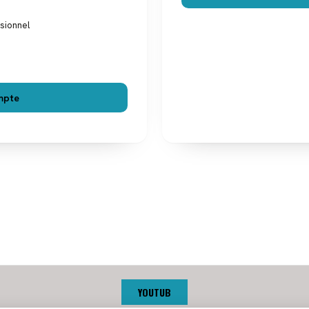
ssionnel
mpte
YOUTUB