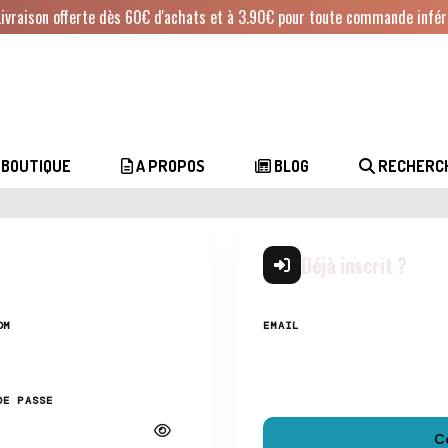
Livraison offerte dès 60€ d'achats et à 3.90€ pour toute commande infér
BOUTIQUE
A PROPOS
BLOG
RECHERC
Déjà inscrit ?
OM
EMAIL
DE PASSE
C