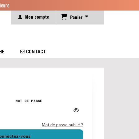
ieure
Mon compte
Panier
HE
CONTACT
MOT DE PASSE
Mot de passe oublié ?
onnectez-vous