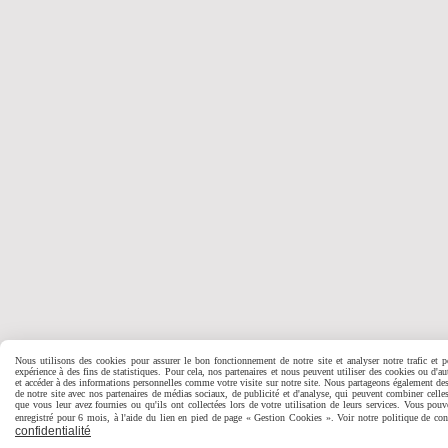
Nous utilisons des cookies pour assurer le bon fonctionnement de notre site et analyser notre trafic et p
expérience à des fins de statistiques. Pour cela, nos partenaires et nous peuvent utiliser des cookies ou d'a
et accéder à des informations personnelles comme votre visite sur notre site. Nous partageons également des 
de notre site avec nos partenaires de médias sociaux, de publicité et d'analyse, qui peuvent combiner celles
que vous leur avez fournies ou qu'ils ont collectées lors de votre utilisation de leurs services. Vous pouv
enregistré pour 6 mois, à l'aide du lien en pied de page « Gestion Cookies ». Voir notre politique de conf
confidentialité